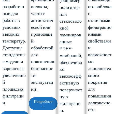
(например,
волокна,
разработан
ого войлока
полиэстер
часто с
ные для
с
или
антистатич
работы в
отличными
стекловоло
еской или
условиях
фильтрацио
кно),
проводяще
высоких
нными
ламиниров
й
температур.
свойствами
анные
обработкой
Доступны
и
PTFE-
для
стандартны
возможност
мембраной,
повышения
е модели и
ью
обеспечива
безопаснос
варианты с
дополнител
ют
ти
увеличенно
ьного
высокоэфф
эксплуатац
й
покрытия
ективную
ии.
площадью
для
поверхност
фильтраци
повышения
ную
Подробнее
и.
долговечно
фильтраци
→
сти.
ю.