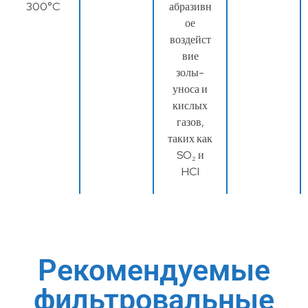
300°C
абразивн
ое
воздейст
вие
золы-
уноса и
кислых
газов,
таких как
SO₂ и
HCl
Рекомендуемые
фильтровальные