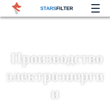
STARS
FILTER
Производство
электроэнерги
и