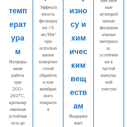
ачествен
Эффекти
ные
темп
изно
вность
иглопроб
фильтрац
ивные
ерат
су и
ии <5
фильтров
мг/Нм³
альные
ура
хим
при
материал
использо
ы,
м
ичес
вании
устойчив
Непреры
поверхно
ые к
ким
вная
стной
частой
работа
обработк
импульс
вещ
при
и или
ной
200–
мембран
очистке
еств
260°C,
ного
кратковр
покрыти
ам
еменная
я
устойчив
Выдержи
ость до
вает