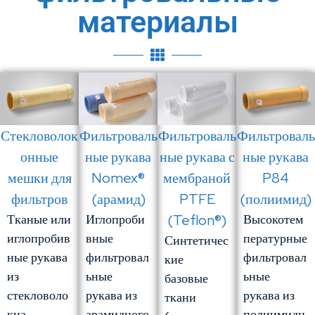
материалы
Фильтроваль
Стекловолок
Фильтроваль
Фильтроваль
ные рукава
онные
ные рукава
ные рукава с
Nomex®
мешки для
P84
мембраной
(арамид)
фильтров
(полиимид)
PTFE
Иглопроби
Тканые или
Высокотем
(Teflon®)
вные
иглопробив
пературные
Синтетичес
фильтровал
ные рукава
фильтровал
кие
ьные
из
ьные
базовые
рукава из
стекловоло
рукава из
ткани
арамидного
кна,
полиимидн