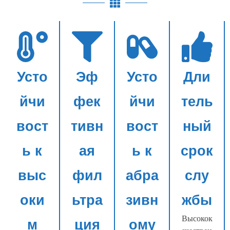
Усто
Эф
Усто
Дли
йчи
фек
йчи
тель
вост
тивн
вост
ный
ь к
ая
ь к
срок
выс
фил
абра
слу
оки
ьтра
зивн
жбы
Высокок
м
ция
ому