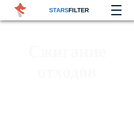
STARS
FILTER
Сжигание
отходов