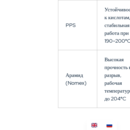
Устойчиво
к кислотам
PPS
стабильная
работа при
190–200°
Высокая
прочность 
Арамид
разрыв,
(Nomex)
рабочая
температур
до 204°C