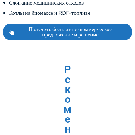
Сжигание медицинских отходов
Котлы на биомассе и RDF-топливе
Получить бесплатное коммерческое
предложение и решение
Р
е
к
о
м
е
н