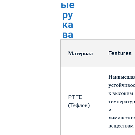
ые
ру
ка
ва
Материал
Features
Наивысша
устойчивос
к высоким
PTFE
температу
(Тефлон)
и
химически
веществам