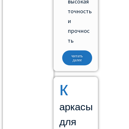
высокая
точность
и
прочнос
ть
читать
далее
к
аркасы
для