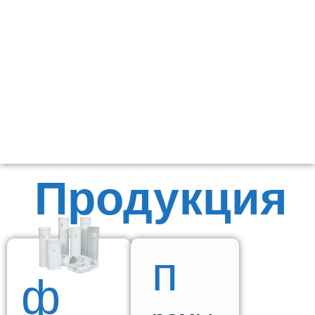
Продукция
п
ф