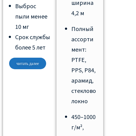
ширина
Выброс
4,2 м
пыли менее
10 мг
Полный
Срок службы
ассорти
более 5 лет
мент:
PTFE,
читать далее
PPS, P84,
арамид,
стеклово
локно
450–1000
г/м²,