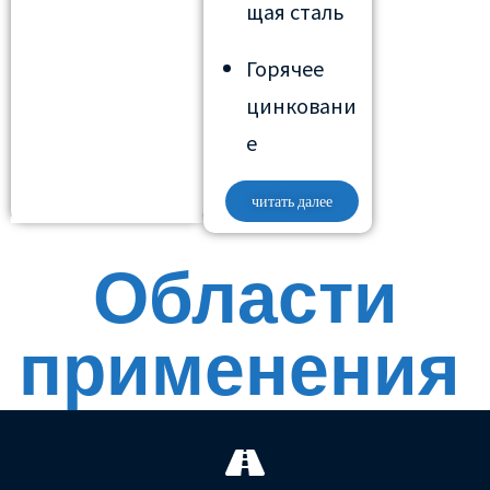
щая сталь
Горячее
цинковани
е
читать далее
Области
применения