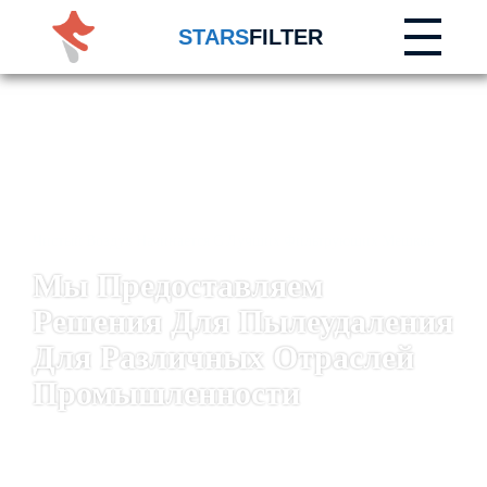
STARS
FILTER
Чистый Воздух Начинается С Лучших Фильтрующих Мешков
Мы Предоставляем
Решения Для Пылеудаления
Для Различных Отраслей
Промышленности
читать далее